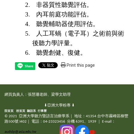
2. 非器質性聽覺評估。
3. 內耳前庭功能評估。
4. 聽覺輔助器使用評估。
5.
人工耳蝸（電子耳）之術前與術
後聽力學評量。
6. 聽覺創健、復健。
Print this page
Share
網頁負責人：張慧珊老師、梁學文助理
⬇亞洲大學粉專 ⬇
院首頁
校首頁
聽語系
行事曆
© 2021 亞洲大學聽力暨語言治療學系｜ 地址：41354 台中市霧峰區柳豐
路500號 I402｜ 電話：04-23323456 分機 6391、1939 ｜ E-mail：
audslp@asia.edu.tw