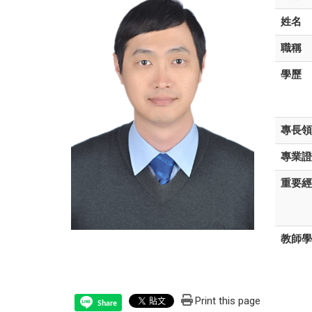
姓名
職稱
學歷
專長領
專業證
重要經
教師學
Print this page
Share