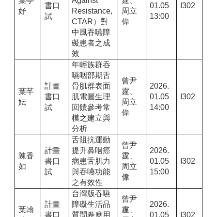
葉亭
Against
霆、
書口
01.05
I302
妤
Resistance,
周立
試
13:00
CTAR
）對
偉
中風吞嚥障
礙患者之成
效
年輕族群吞
嚥咽部期舌
曾尹
計畫
骨肌群表面
2026.
葉芊
霆、
書口
肌電圖生理
01.05
I302
妘
周立
試
回饋參考常
14:00
偉
模之建立與
分析
舌阻抗運動
曾尹
計畫
提升鼻咽癌
2026.
陳香
霆、
書口
病患舌肌力
01.05
I302
如
周立
試
與吞嚥功能
15:00
偉
之有效性
台灣版吞嚥
曾尹
計畫
障礙生活品
2026.
葉翰
霆、
書口
質問卷應用
01.05
I302