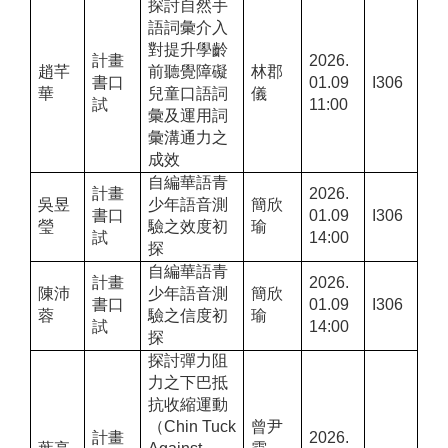
探討自然手
語詞彙介入
對提升學齡
計畫
2026.
趙芊
前聽覺障礙
林郡
書口
01.09
I306
華
兒童口語詞
儀
試
11:00
彙及運用詞
彙溝通力之
成效
自編華語青
計畫
2026.
吳昱
少年語音測
簡欣
書口
01.09
I306
瑩
驗之效度初
瑜
試
14:00
探
自編華語青
計畫
2026.
陳沛
少年語音測
簡欣
書口
01.09
I306
蓉
驗之信度初
瑜
試
14:00
探
探討彈力阻
力之下巴抵
抗收縮運動
（
Chin Tuck
曾尹
計畫
2026.