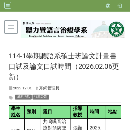
Toggle navigation
亞洲大學聽力暨語言治療學系
114-1學期聽語系碩士班論文計畫書
口試及論文口試時間（2026.02.06更
新）
2025-12-01
系網管理員
最新消息
行政公告
學生
指導
類別
題目
時間
地點
姓名
教授
共鳴嗓音治
療對預防聲
張顯
2025.