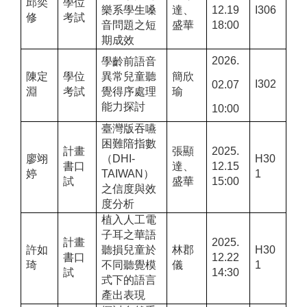
邱奕
學位
樂系學生嗓
達、
12.19
I306
修
考試
音問題之短
盛華
18:00
期成效
2026.
學齡前語音
陳定
學位
異常兒童聽
簡欣
I302
02.07
淵
考試
覺得序處理
瑜
能力探討
10:00
臺灣版吞嚥
困難隌指數
計畫
張顯
2025.
廖翊
（
DHI-
H30
書口
達、
12.15
婷
TAIWAN
）
1
試
盛華
15:00
之信度與效
度分析
植入人工電
子耳之華語
計畫
2025.
許如
聽損兒童於
林郡
H30
書口
12.22
琦
不同聽覺模
儀
1
試
14:30
式下的語言
產出表現