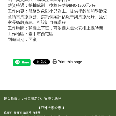
薪資待遇：採抽成制，換算時薪約840-1800元/時
工作內容：服務對象以小兒為主、提供學齡前和學齡兒
童語言治療服務、撰寫個案評估報告與治療紀錄、提供
家長衛教資訊、可設計自費課程
工作時間：彈性上下班，可依個人需求安排上課時間
工作地區：臺中市西屯區
到職日期：面議
Print this page
Share
網頁負責人：張慧珊老師、梁學文助理
⬇亞洲大學粉專 ⬇
院首頁
校首頁
聽語系
行事曆