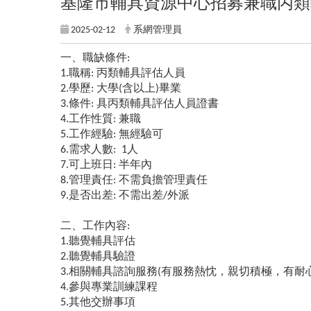
基隆市輔具資源中心招募兼職丙類
2025-02-12
系網管理員
一、職缺條件:
1.職稱: 丙類輔具評估人員
2.學歷: 大學(含以上)畢業
3.條件: 具丙類輔具評估人員證書
4.工作性質: 兼職
5.工作經驗: 無經驗可
6.需求人數: 1人
7.可上班日: 半年內
8.管理責任: 不需負擔管理責任
9.是否出差: 不需出差/外派
二、工作內容:
1.聽覺輔具評估
2.聽覺輔具驗證
3.相關輔具諮詢服務(有服務熱忱，親切積極，有耐
4.參與專業訓練課程
5.其他交辦事項